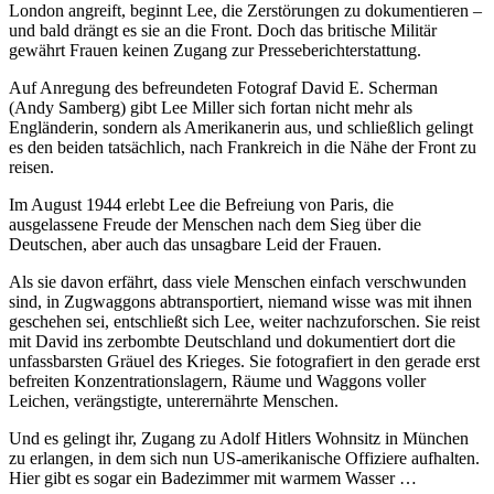
London angreift, beginnt Lee, die Zerstörungen zu dokumentieren –
und bald drängt es sie an die Front. Doch das britische Militär
gewährt Frauen keinen Zugang zur Presseberichterstattung.
Auf Anregung des befreundeten Fotograf David E. Scherman
(Andy Samberg) gibt Lee Miller sich fortan nicht mehr als
Engländerin, sondern als Amerikanerin aus, und schließlich gelingt
es den beiden tatsächlich, nach Frankreich in die Nähe der Front zu
reisen.
Im August 1944 erlebt Lee die Befreiung von Paris, die
ausgelassene Freude der Menschen nach dem Sieg über die
Deutschen, aber auch das unsagbare Leid der Frauen.
Als sie davon erfährt, dass viele Menschen einfach verschwunden
sind, in Zugwaggons abtransportiert, niemand wisse was mit ihnen
geschehen sei, entschließt sich Lee, weiter nachzuforschen. Sie reist
mit David ins zerbombte Deutschland und dokumentiert dort die
unfassbarsten Gräuel des Krieges. Sie fotografiert in den gerade erst
befreiten Konzentrationslagern, Räume und Waggons voller
Leichen, verängstigte, unterernährte Menschen.
Und es gelingt ihr, Zugang zu Adolf Hitlers Wohnsitz in München
zu erlangen, in dem sich nun US-amerikanische Offiziere aufhalten.
Hier gibt es sogar ein Badezimmer mit warmem Wasser …