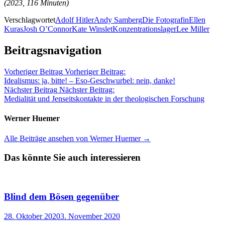
(2023, 116 Minuten)
Verschlagwortet
Adolf Hitler
Andy Samberg
Die Fotografin
Ellen
Kuras
Josh O’Connor
Kate Winslet
Konzentrationslager
Lee Miller
Beitragsnavigation
Vorheriger Beitrag
Vorheriger Beitrag:
Idealismus: ja, bitte! – Eso-Geschwurbel: nein, danke!
Nächster Beitrag
Nächster Beitrag:
Medialität und Jenseitskontakte in der theologischen Forschung
Werner Huemer
Alle Beiträge ansehen von Werner Huemer →
Das könnte Sie auch interessieren
Blind dem Bösen gegenüber
28. Oktober 2020
3. November 2020