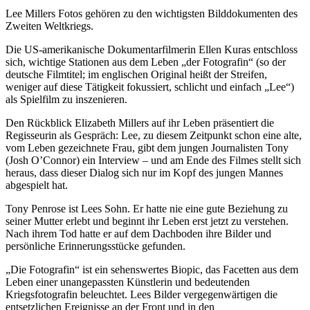
Lee Millers Fotos gehören zu den wichtigsten Bilddokumenten des
Zweiten Weltkriegs.
Die US-amerikanische Dokumentarfilmerin Ellen Kuras entschloss
sich, wichtige Stationen aus dem Leben „der Fotografin“ (so der
deutsche Filmtitel; im englischen Original heißt der Streifen,
weniger auf diese Tätigkeit fokussiert, schlicht und einfach „Lee“)
als Spielfilm zu inszenieren.
Den Rückblick Elizabeth Millers auf ihr Leben präsentiert die
Regisseurin als Gespräch: Lee, zu diesem Zeitpunkt schon eine alte,
vom Leben gezeichnete Frau, gibt dem jungen Journalisten Tony
(Josh O’Connor) ein Interview – und am Ende des Filmes stellt sich
heraus, dass dieser Dialog sich nur im Kopf des jungen Mannes
abgespielt hat.
Tony Penrose ist Lees Sohn. Er hatte nie eine gute Beziehung zu
seiner Mutter erlebt und beginnt ihr Leben erst jetzt zu verstehen.
Nach ihrem Tod hatte er auf dem Dachboden ihre Bilder und
persönliche Erinnerungsstücke gefunden.
„Die Fotografin“ ist ein sehenswertes Biopic, das Facetten aus dem
Leben einer unangepassten Künstlerin und bedeutenden
Kriegsfotografin beleuchtet. Lees Bilder vergegenwärtigen die
entsetzlichen Ereignisse an der Front und in den