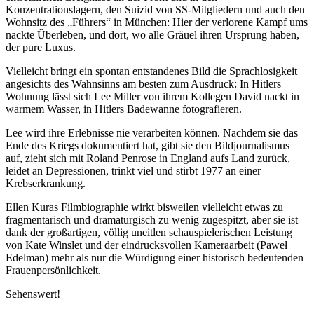
Konzentrationslagern, den Suizid von SS-Mitgliedern und auch den
Wohnsitz des „Führers“ in München: Hier der verlorene Kampf ums
nackte Überleben, und dort, wo alle Gräuel ihren Ursprung haben,
der pure Luxus.
Vielleicht bringt ein spontan entstandenes Bild die Sprachlosigkeit
angesichts des Wahnsinns am besten zum Ausdruck: In Hitlers
Wohnung lässt sich Lee Miller von ihrem Kollegen David nackt in
warmem Wasser, in Hitlers Badewanne fotografieren.
Lee wird ihre Erlebnisse nie verarbeiten können. Nachdem sie das
Ende des Kriegs dokumentiert hat, gibt sie den Bildjournalismus
auf, zieht sich mit Roland Penrose in England aufs Land zurück,
leidet an Depressionen, trinkt viel und stirbt 1977 an einer
Krebserkrankung.
Ellen Kuras Filmbiographie wirkt bisweilen vielleicht etwas zu
fragmentarisch und dramaturgisch zu wenig zugespitzt, aber sie ist
dank der großartigen, völlig uneitlen schauspielerischen Leistung
von Kate Winslet und der eindrucksvollen Kameraarbeit (Paweł
Edelman) mehr als nur die Würdigung einer historisch bedeutenden
Frauenpersönlichkeit.
Sehenswert!