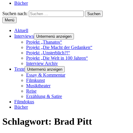
Bücher
Suchen nach:
Menü
Aktuell
Interviews
Untermenü anzeigen
Projekt „Thanatos“
Projekt „Die Macht der Gedanken“
Projekt „Unsterblich?!“
Projekt „Die Welt in 100 Jahren“
Interview Archiv
Texte
Untermenü anzeigen
Essay & Kommentar
Filmkunst
Musiktheater
Reise
Erzählung & Satire
Filmdokus
Bücher
Schlagwort:
Brad Pitt